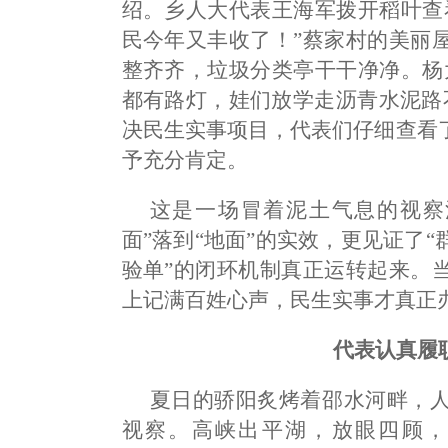
绍。乡人大代表王海军拨开稻叶查
民今年又丰收了！”蔡家村的美丽
整齐齐，垃圾分类亭干干净净。杨
都有路灯，娃们放学走沥青水泥路不
决民生实事项目，代表们仔细查看
予充分肯定。
这是一场冒着泥土气息的视察
面”落到“地面”的实效，更见证了
验单”的闭环机制真正运转起来。
上记满百姓心声，民生实事才真正
代表认真履
夏日的骄阳炙烤着邵水河畔，
视察。高峡出平湖，放眼四顾，