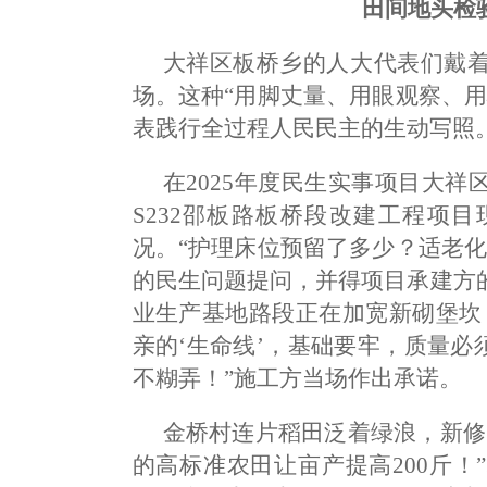
田间地头检
大祥区板桥乡的人大代表们戴
场。这种“用脚丈量、用眼观察、
表践行全过程人民民主的生动写照
在2025年度民生实事项目大
S232邵板路板桥段改建工程项
况。“护理床位预留了多少？适老
的民生问题提问，并得项目承建方
业生产基地路段正在加宽新砌堡坎
亲的‘生命线’，基础要牢，质量必
不糊弄！”施工方当场作出承诺。
金桥村连片稻田泛着绿浪，新修
的高标准农田让亩产提高200斤