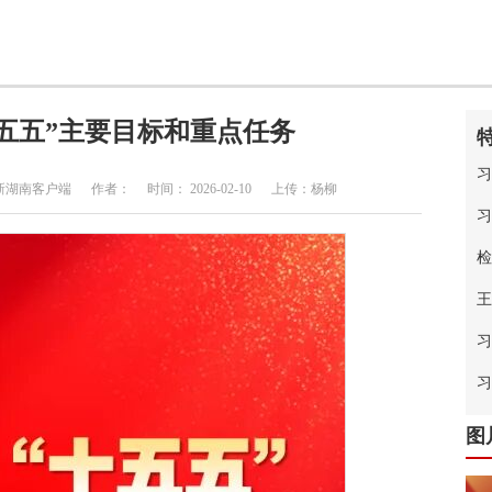
五五”主要目标和重点任务
习
南客户端 作者： 时间： 2026-02-10 上传：杨柳
习
检
王
习
中
习
图