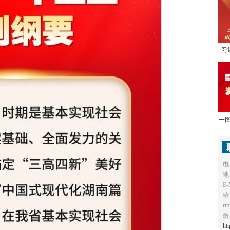
习
1
一图
电
地
E-
稿
r
微
ht