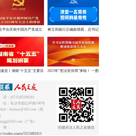
近平在庆祝中国共产党成立
树立和践行正确政绩观，总书记
05周年大会上的讲话，学金
提出明确要求
句，悟深意！
速览丨湖南“十五五”主要目
2025年“宪法宣传周”来啦！ 一图
标和重点任务
读懂《中华人民共和国宪法》
 话：(0731)85309261
 址：长沙市韶山中路190号
Mail：hnrmzy@163.com（投
）
mzygg@163.com（广告）
 博：
扫描关注人民之友微信
tp://weibo.com/u/5515492413