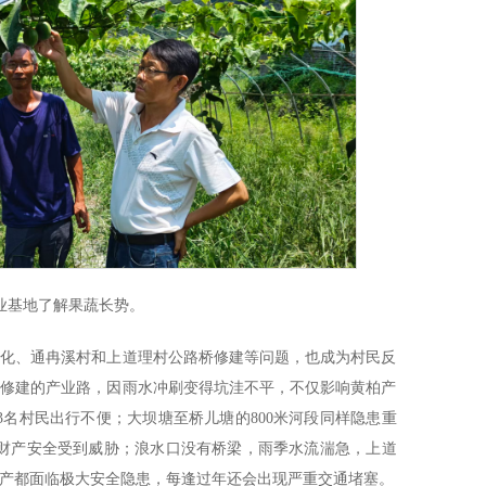
业基地了解果蔬长势。
硬化、通冉溪村和上道理村公路桥修建等问题，也成为村民反
亩黄柏修建的产业路，因雨水冲刷变得坑洼不平，不仅影响黄柏产
3名村民出行不便；大坝塘至桥儿塘的800米河段同样隐患重
生命财产安全受到威胁；浪水口没有桥梁，雨季水流湍急，上道
耕生产都面临极大安全隐患，每逢过年还会出现严重交通堵塞。