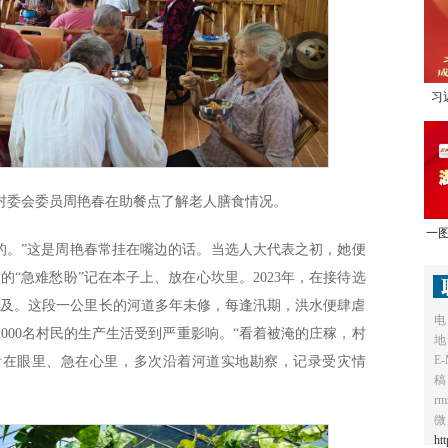
习
1
村委会委员周艳春在助餐点了解老人膳食情况。
一图
的。”这是周艳春常挂在嘴边的话。当选人大代表之初，她便
的“急难愁盼”记在本子上、放在心坎里。2023年，在接待选
提及。这段一公里长的河道多年未修，每逢汛期，洪水便肆虐
电
2000名村民的生产生活受到严重影响。“看着被淹的庄稼，村
地
E-
看在眼里、急在心里，多次沿着河道实地勘察，记录受灾情
稿
r
微
ht