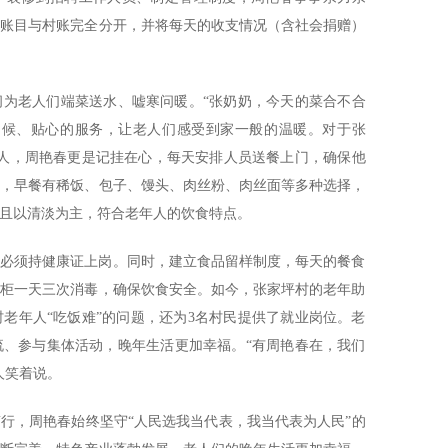
将账目与村账完全分开，并将每天的收支情况（含社会捐赠）
间为老人们端菜送水、嘘寒问暖。“张奶奶，今天的菜合不合
的问候、贴心的服务，让老人们感受到家一般的温暖。对于张
老人，周艳春更是记挂在心，每天安排人员送餐上门，确保他
衡，早餐有稀饭、包子、馒头、肉丝粉、肉丝面等多种选择，
且以清淡为主，符合老年人的饮食特点。
员必须持健康证上岗。同时，建立食品留样制度，每天的餐食
消毒柜一天三次消毒，确保饮食安全。如今，张家坪村的老年助
村老年人“吃饭难”的问题，还为3名村民提供了就业岗位。老
流、参与集体活动，晚年生活更加幸福。“有周艳春在，我们
人笑着说。
行，周艳春始终坚守“人民选我当代表，我当代表为人民”的