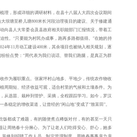
一梳理，形成详细的调研材料，在县十八届人大四次会议期间
大坝塘至桥儿塘800米长河段治理项目的建议、关于修建通
主动向县人大常委会及县政府相关职能部门汇报情况，带着工
迫性。“只要能为村民办成事，跑再多路都值得。”在她的持
024年11月动工建设400米，其余项目也被纳入相关规划，逐
们纷纷点赞：“周代表为我们说话、替我们跑腿，是真正为群
增收作为履职重点。张家坪村山地多、平地少，传统农作物收
种植周期短、经济收益可观，适合村里的气候和土壤条件。为
导，从选苗、栽种到管护、采摘，全程跟踪学习。如今，罗汉
条稳定的增收渠道，让曾经的“闲山地”变成了“致富田”。
人吃饭都成了难题，有的随便煮点稀饭对付，有的甚至一天只
问题让周艳春十分揪心。为了让老人们吃得安心、舒心，她多
、装修到招聘工作人员、制定管理制度，周艳春事事亲力亲