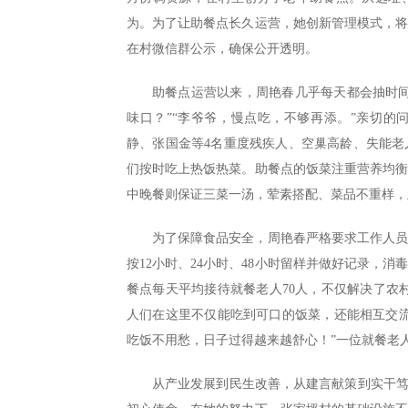
为。为了让助餐点长久运营，她创新管理模式，
在村微信群公示，确保公开透明。
助餐点运营以来，周艳春几乎每天都会抽时
味口？”“李爷爷，慢点吃，不够再添。”亲切
静、张国金等4名重度残疾人、空巢高龄、失能
们按时吃上热饭热菜。助餐点的饭菜注重营养均
中晚餐则保证三菜一汤，荤素搭配、菜品不重样，
为了保障食品安全，周艳春严格要求工作人
按12小时、24小时、48小时留样并做好记录，
餐点每天平均接待就餐老人70人，不仅解决了农
人们在这里不仅能吃到可口的饭菜，还能相互交
吃饭不用愁，日子过得越来越舒心！”一位就餐老
从产业发展到民生改善，从建言献策到实干笃