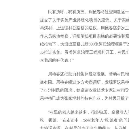
民有所呼，我有所应。周艳春将这些问题逐
提交了关于实施产业路硬化项目的建议、关于实施
冉溪村、上道理村公路桥的建议。周艳春还多次
作人员实地考察，详细阐述项目实施的必要性和紧
续推动下，大坝塘至桥儿塘800米河段治理项目于2
步推进实施。看着河道治理工程顺利开工，村民
众着想的好代表！”
周艳春还把助力村集体经济发展、带动村民
益有限。周艳春经过多方考察调研，发现罗汉果
了打消村民的顾虑，她邀请农业技术专家进村指
果种植已成为张家坪村的特色产业，为村民开辟了一
“村里的老人越来越多，很多独居、空巢老
吃一顿饭。”在走访中，农村老年人“吃饭难”的
方协调资源，在村里创办了老年助餐点。从选址