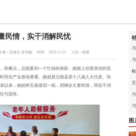
量民情，实干消解民忧
习
苏春生 李坤颖 时间： 2025-12-23 上传：杨柳
习
院、助餐点，总能看到一个忙碌的身影。她脸上挂着亲切的笑
检
，时而在产业基地察看。她就是沅陵县第十八届人大代表、张
王
大代表以来，她始终扎根基层一线，用脚步丈量民情，用实干消
任与温情。
习
中
习
图