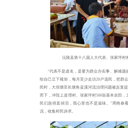
沅陵县第十八届人大代表、张家坪村
“代表不是虚名，是要为群众办实事、解难题
给自己立下规矩，每月至少走访20户选民，把群众
民时，大坝塘至长塘角蓝溪河流治理问题被反复
而下，冲毁上道理村、张家坪村500亩基本农田，
民们急得直掉泪，我心里也不是滋味。”周艳春
况，收集村民诉求。