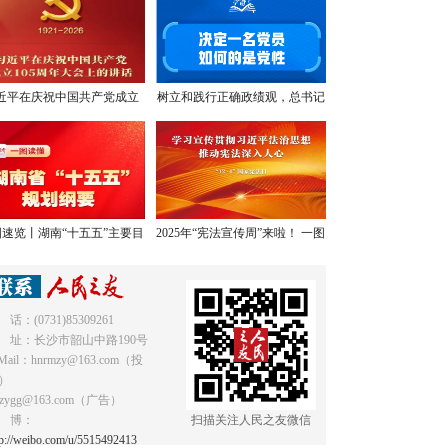
近平在庆祝中国共产党成立
树立和践行正确政绩观，总书记
05周年大会上的讲话，学金
提出明确要求
句，悟深意！
速览丨湖南“十五五”主要目
2025年“宪法宣传周”来啦！ 一图
标和重点任务
读懂《中华人民共和国宪法》
 话：(0731)85309261
 址：长沙市韶山中路190号
Mail：hnrmzy@163.com（投
）
mzygg@163.com（广告）
 博：
扫描关注人民之友微信
tp://weibo.com/u/5515492413