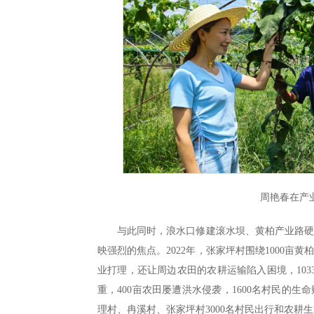
周艳春在产
与此同时，浪水口修建滚水坝、黄柏产业路
映强烈的焦点。2022年，张家坪村围绕1000
业打理，还让周边农田的农耕运输陷入困境，103
重，400亩农田屡遭洪水侵袭，1600名村民的
理村、冉溪村、张家坪村3000名村民出行和农