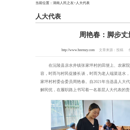
当前位置：
湖南人民之友
>人大代表
人大代表
周艳春：脚步丈
http://www.hnrmzy.com
文章来源：投稿 作者：
在沅陵县凉水井镇张家坪村的田埂上、农家
容，时而与村民促膝长谈，时而为老人端菜送水
家坪村村委会委员周艳春。自2021年当选县人
解民忧，在履职路上书写着一名基层人大代表的责