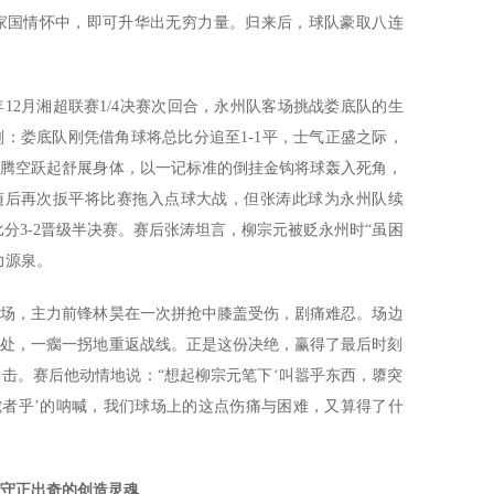
家国情怀中，即可升华出无穷力量。归来后，球队豪取八连
5年12月湘超联赛1/4决赛次回合，永州队客场挑战娄底队的生
刻：娄底队刚凭借角球将总比分追至1-1平，士气正盛之际，
，腾空跃起舒展身体，以一记标准的倒挂金钩将球轰入死角，
底队随后再次扳平将比赛拖入点球大战，但张涛此球为永州队续
比分3-2晋级半决赛。赛后张涛坦言，柳宗元被贬永州时“虽困
力源泉。
半场，主力前锋林昊在一次拼抢中膝盖受伤，剧痛难忍。场边
伤处，一瘸一拐地重返战线。正是这份决绝，赢得了最后时刻
击。赛后他动情地说：“想起柳宗元笔下‘叫嚣乎东西，隳突
蛇者乎’的呐喊，我们球场上的这点伤痛与困难，又算得了什
：
守正出奇的创造灵魂