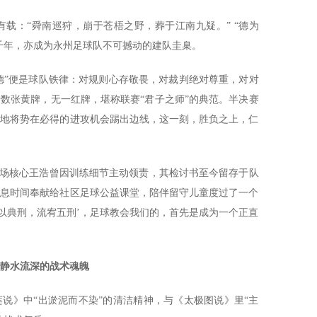
载：“舜南巡狩，崩于苍梧之野，葬于江南九疑。” “德为
千年，亦成为永州足球队不可撼动的建队圭臬。
崇德”便是球队铁律：对规则心存敬畏，对裁判绝对尊重，对对
数张黄牌，无一红牌，堪称联赛“君子之师”的典范。半决赛
豫地将势在必得的进攻机会踢出边线，这一刻，胜负之上，仁
中场核心王浩曾因训练细节主动领责，其检讨书至今留存于队
休息时间奉献给社区足球公益课堂，陪伴留守儿童度过了一个
象以典刑，流宥五刑’，足球教会我们的，首先是成为一个正直
：
静水流深的战术魂魄
说》中“出淤泥而不染”的清洁精神，与《太极图说》里“主