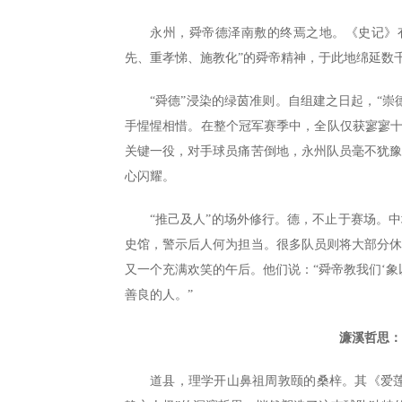
永州，舜帝德泽南敷的终焉之地。《史记》有
先、重孝悌、施教化”的舜帝精神，于此地绵延数
“舜德”浸染的绿茵准则。自组建之日起，“
手惺惺相惜。在整个冠军赛季中，全队仅获寥寥十
关键一役，对手球员痛苦倒地，永州队员毫不犹
心闪耀。
“推己及人”的场外修行。德，不止于赛场。
史馆，警示后人何为担当。很多队员则将大部分
又一个充满欢笑的午后。他们说：“舜帝教我们‘
善良的人。”
濂溪哲思
道县，理学开山鼻祖周敦颐的桑梓。其《爱莲