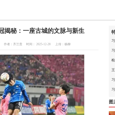
夺冠揭秘：一座古城的文脉与新生
习
者：齐兰贵 时间： 2025-12-28 上传：杨柳
习
检
王
习
中
习
图