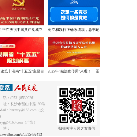
近平在庆祝中国共产党成立
树立和践行正确政绩观，总书记
05周年大会上的讲话，学金
提出明确要求
句，悟深意！
速览丨湖南“十五五”主要目
2025年“宪法宣传周”来啦！ 一图
标和重点任务
读懂《中华人民共和国宪法》
 话：(0731)85309261
 址：长沙市韶山中路190号
Mail：hnrmzy@163.com（投
）
mzygg@163.com（广告）
 博：
扫描关注人民之友微信
tp://weibo.com/u/5515492413