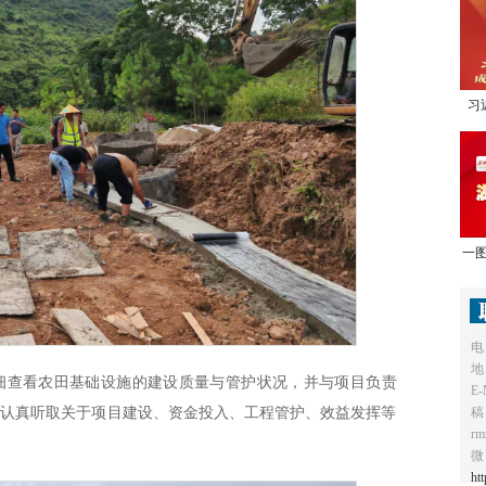
习
1
一图
电
地
细查看农田基础设施的建设质量与管护状况，并与项目负责
E-
稿
，认真听取关于项目建设、资金投入、工程管护、效益发挥等
r
微
ht