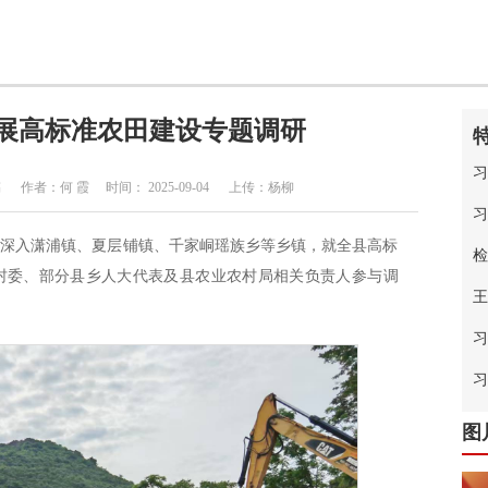
展高标准农田建设专题调研
习
者：何 霞 时间： 2025-09-04 上传：杨柳
习
队深入潇浦镇、夏层铺镇、千家峒瑶族乡等乡镇，就全县高标
检
村委、部分县乡人大代表及县农业农村局相关负责人参与调
王
习
中
习
图