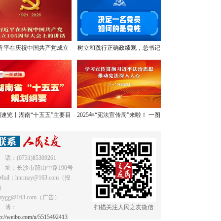
近平在庆祝中国共产党成立
树立和践行正确政绩观，总书记
05周年大会上的讲话，学金
提出明确要求
句，悟深意！
速览丨湖南“十五五”主要目
2025年“宪法宣传周”来啦！ 一图
标和重点任务
读懂《中华人民共和国宪法》
 话：(0731)85309261
 址：长沙市韶山中路190号
Mail：hnrmzy@163.com（投
）
mzygg@163.com（广告）
 博：
扫描关注人民之友微信
tp://weibo.com/u/5515492413