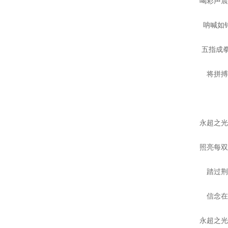
喝彩声
呐喊如
五指成拳
将拼
永超之
照亮每
踏过
信念
永超之