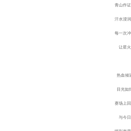
青山作
汗水浸
每一次
让星
热血倾
目光如
赛场上
与今