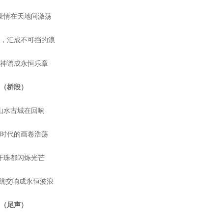
豪情在天地间激荡
手，汇成不可挡的浪
精神谱成永恒乐章
（桥段）
山水古城在回响
新时代的画卷浩荡
汗珠都闪烁光芒
心跳交响成永恒波浪
（尾声）