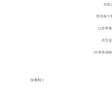
永超
照亮每个
让世界
共写
（作者系湖
分享到
0