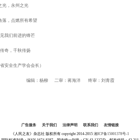
之光，永州之光
角落，点燃所有希望
看见我们前进的锋芒
这传奇，千秋传扬
南省安全生产学会会长）
编辑：杨柳
二审：蒋海洋
终审：刘青霞
广告服务
|
关于我们
|
法律声明
|
联系我们
|
友情链接
《人民之友》杂志社 版权所有 copyright 2014-2015
湘ICP备15001378号-1
国际标准刊号：ISSN 1674-8387 国内统一刊号：CN 43-1227/D 邮发代码：42-211