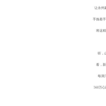
让永州
手挽着
将这
听，
看，
每滴
560万