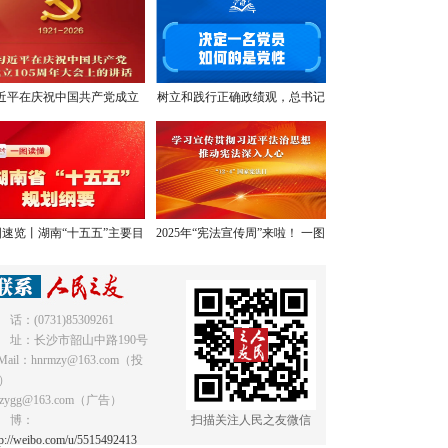
近平在庆祝中国共产党成立
树立和践行正确政绩观，总书记
05周年大会上的讲话，学金
提出明确要求
句，悟深意！
速览丨湖南“十五五”主要目
2025年“宪法宣传周”来啦！ 一图
标和重点任务
读懂《中华人民共和国宪法》
 话：(0731)85309261
 址：长沙市韶山中路190号
Mail：hnrmzy@163.com（投
）
mzygg@163.com（广告）
 博：
扫描关注人民之友微信
tp://weibo.com/u/5515492413