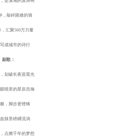
震，是潇湘的波涛响
钟，敲碎困难的墙
，汇聚560万力量
搏写成城市的诗行
副歌：
光，划破长夜迎晨光
双眼睛里的星辰浩瀚
荆棘，脚步更铿锵
在血脉里磅礴流淌
光，点燃千年的梦想