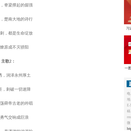
证，脊梁撑起的倔强
润，楚南大地的诗行
习
冲刺，都是生命绽放
1
火燎原成不灭骄阳
主歌2：
一图
洒，润泽永州厚土
炬，刺破一切迷障
电
地
回荡舜帝古老的吟唱
E-
稿
r
日勇气交响成巨浪
微
ht