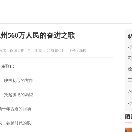
州560万人民的奋进之歌
习
作词：齐兰贵 时间： 2025-09-21 上传：杨柳
习
主歌1：
检
王
蜒，映照初心的方向
习
涌，托起腾飞的渴望
中
习
响千年古道的回响
图
风，卷起时代的浪