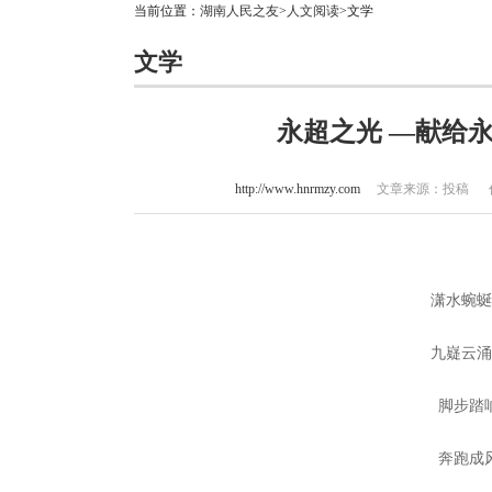
当前位置：
湖南人民之友
>
人文阅读
>文学
文学
永超之光 —献给永
http://www.hnrmzy.com
文章来源：投稿 作者：
潇水蜿
九嶷云
脚步踏
奔跑成