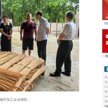
习
1
一图
电
地
E-
稿
r
在楠竹加工企业调研。
微
ht