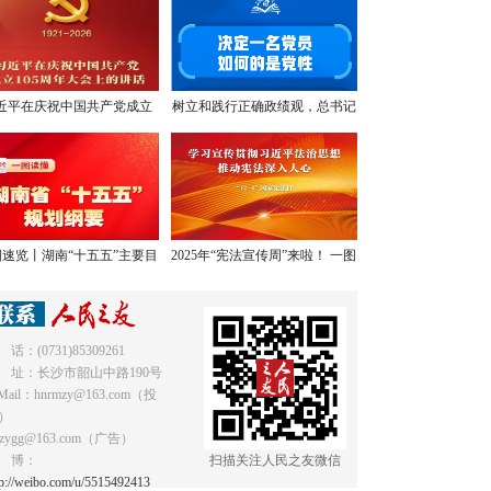
近平在庆祝中国共产党成立
树立和践行正确政绩观，总书记
05周年大会上的讲话，学金
提出明确要求
句，悟深意！
速览丨湖南“十五五”主要目
2025年“宪法宣传周”来啦！ 一图
标和重点任务
读懂《中华人民共和国宪法》
 话：(0731)85309261
 址：长沙市韶山中路190号
Mail：hnrmzy@163.com（投
）
mzygg@163.com（广告）
 博：
扫描关注人民之友微信
tp://weibo.com/u/5515492413