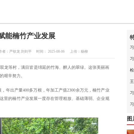
赋能楠竹产业发展
习
严钦龙 刘剑平 时间： 2025-08-06 上传：杨柳
习
、双龙等村，满目皆是绵延的竹海、醉人的翠绿。这张美丽画
检
的艰辛努力。
王
根，年出产量400多万根，年加工产值2300余万元，楠竹产业
习
，这里的楠竹产业发展一度存在管理粗放、基础薄弱、企业规
中
习
图