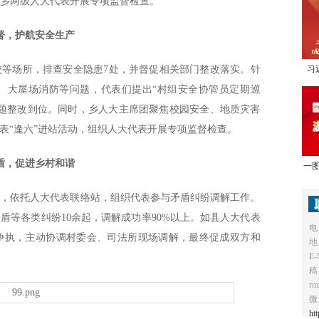
、乡两级人大代表开展专项监督检查。
督，护航安全生产
校等场所，排查安全隐患7处，并督促相关部门整改落实。针
习
、大屋场消防等问题，代表们提出“村组安全协管员定期巡
1
问题整改到位。同时，乡人大主席团聚焦校园安全、地质灾害
表“逢六”进站活动，组织人大代表开展专项监督检查。
盾，促进乡村和谐
一图
势，依托人大代表联络站，组织代表参与矛盾纠纷调解工作。
盾等各类纠纷10余起，调解成功率90%以上。如县人大代表
电
争执，主动协调村委会、司法所现场调解，最终促成双方和
地
E-
稿
r
微
ht