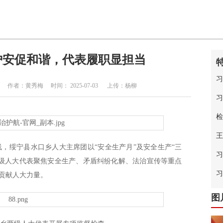
护安促和谐，代表履职显担当
习
者：黄秀梅 时间： 2025-07-03 上传：杨柳
习
检
王
，绥宁县水口乡人大主席团以“安全生产月”及安全生产“三
习
两级人大代表聚焦安全生产、矛盾纠纷化解、法治宣传等重点
中
习
定贡献人大力量。
图