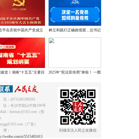
近平在庆祝中国共产党成立
树立和践行正确政绩观，总书记
05周年大会上的讲话，学金
提出明确要求
句，悟深意！
速览丨湖南“十五五”主要目
2025年“宪法宣传周”来啦！ 一图
标和重点任务
读懂《中华人民共和国宪法》
 话：(0731)85309261
 址：长沙市韶山中路190号
Mail：hnrmzy@163.com（投
）
mzygg@163.com（广告）
 博：
扫描关注人民之友微信
tp://weibo.com/u/5515492413