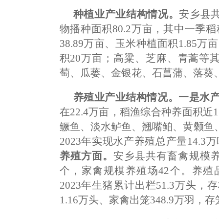
种植业产业结构情况。
安乡县共
物播种面积80.2万亩，其中一季稻
38.89万亩、玉米种植面积1.85
积20万亩；高粱、芝麻、青蒿等其
萄、瓜蒌、金银花、石菖蒲、落葵、
养殖业产业结构情况。一是水
在22.4万亩，稻渔综合种养面积近
鳜鱼、淡水鲈鱼、翘嘴鲌、黄颡鱼
2023年实现水产养殖总产量14.3
养殖方面。
安乡县共有畜禽规模养
个，家禽规模养殖场42个。养殖
2023年生猪累计出栏51.3万头，存
1.16万头、家禽出笼348.9万羽，存