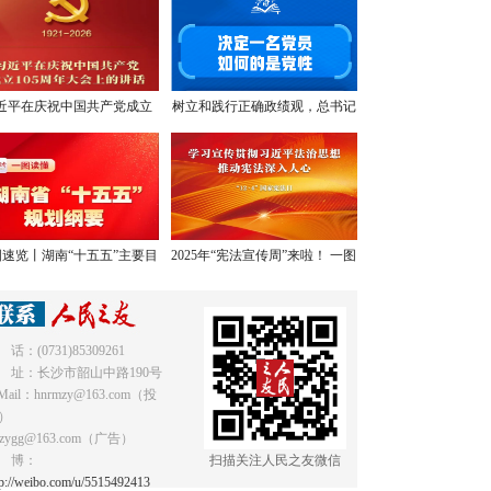
近平在庆祝中国共产党成立
树立和践行正确政绩观，总书记
05周年大会上的讲话，学金
提出明确要求
句，悟深意！
速览丨湖南“十五五”主要目
2025年“宪法宣传周”来啦！ 一图
标和重点任务
读懂《中华人民共和国宪法》
 话：(0731)85309261
 址：长沙市韶山中路190号
Mail：hnrmzy@163.com（投
）
mzygg@163.com（广告）
 博：
扫描关注人民之友微信
tp://weibo.com/u/5515492413