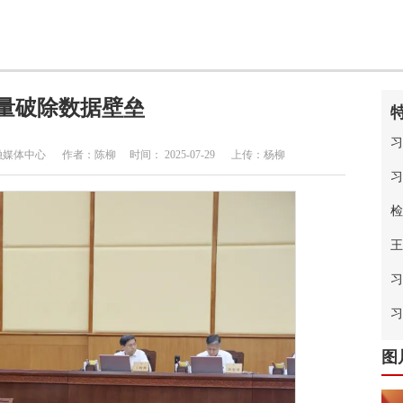
量破除数据壁垒
习
中心 作者：陈柳 时间： 2025-07-29 上传：杨柳
习
检
王
习
中
习
图