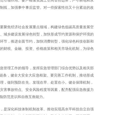
示范引领作用。要严格落实国土空间管控边界，严守耕地和永
控制线，加强事中事后监管。对一些探索性但又十分紧迫的改
，要聚焦经济社会发展重点领域，构建绿色低碳高质量发展空
构、城乡建设发展绿色转型，加快形成节约资源和保护环境的
键环节，推进全面节约，加快消费转型，强化绿色科技创新和
型的财税、金融、投资、价格政策和相关市场化机制，为绿色
应急管理工作的领导，发挥应急管理部门综合优势以及相关部
责任链条，健全大安全大应急框架。要完善工作机制，推动形成
管理，做到预防在先、发现在早、处置在小。健全保障机制，
、灾害事故特点、安全风险程度等因素，配齐配强应急救援力
险防范意识和自救互救能力。
度，是深化科技体制机制改革、推动实现高水平科技自立自强