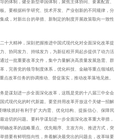
领导的体制，健全新型举国体制，聚焦主体协同、要素配置、
短板。要根据科学研究、技术开发、产业创新的不同规律，分
统集成，对新出台的举措、新制定的制度开展政策取向一致性
的二十大精神，深刻把握推进中国式现代化对全面深化改革提
发力、协同发力、持续发力，为新征程开局起步提供了动力活
究通过一批重要改革文件，集中力量解决高质量发展急需、群
改革，完善党的领导制度体系，优化科技、金融等重点领域机
重点改革任务的协调推动、督促落实，推动改革落地见效。
任务是谋划进一步全面深化改革，这既是党的十八届三中全会
中国式现代化的时代新篇。要坚持用改革开放这个关键一招解
要继续抓好有利于扩大内需、优化结构、提振信心、保障民
、最迫切的问题。要科学谋划进一步全面深化改革重大举措，
，明确改革的战略重点、优先顺序、主攻方向、推进方式，突
革举措要有鲜明指向性，奔着解决最突出的问题去，改革味要