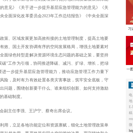
型的意见》《关于进一步提升基层应急管理能力的意见》《关
央全面深化改革委员会2023年工作总结报告》《中央全面深
习
1
观政策、区域发展更加高效衔接的土地管理制度，提高土地要
束有效、国土开发协调有序的空间发展格局，增强土地要素对
展全面绿色转型是解决资源环境生态问题的基础之策，要坚持
双碳”工作为引领，协同推进降碳、减污、扩绿、增长，把绿
一图
要进一步提升基层应急管理能力，推动应急管理工作力量下
全风险，及时有力有效处置各类灾害事故，筑牢安全底板，守
突出问题，围绕创新要干什么、谁来组织创新、如何支持激励
电
的基础制度。
地
E-
会副主任李强、王沪宁、蔡奇出席会议。
稿
r
微
间利用，立足各地功能定位和资源禀赋，细化土地管理政策单
ht