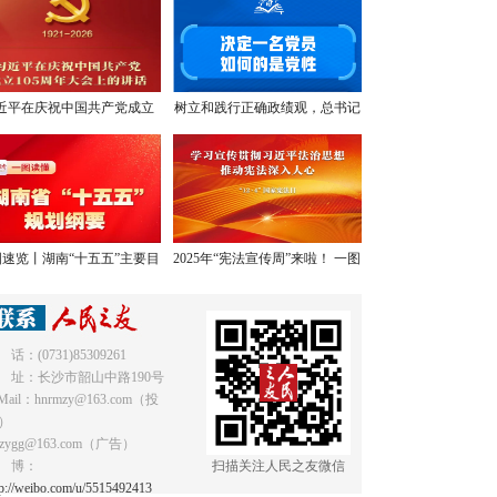
近平在庆祝中国共产党成立
树立和践行正确政绩观，总书记
05周年大会上的讲话，学金
提出明确要求
句，悟深意！
速览丨湖南“十五五”主要目
2025年“宪法宣传周”来啦！ 一图
标和重点任务
读懂《中华人民共和国宪法》
 话：(0731)85309261
 址：长沙市韶山中路190号
Mail：hnrmzy@163.com（投
）
mzygg@163.com（广告）
 博：
扫描关注人民之友微信
tp://weibo.com/u/5515492413