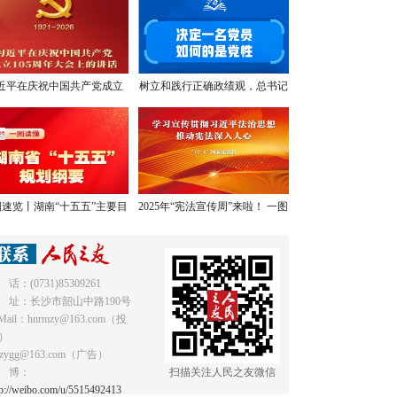
近平在庆祝中国共产党成立
树立和践行正确政绩观，总书记
05周年大会上的讲话，学金
提出明确要求
句，悟深意！
速览丨湖南“十五五”主要目
2025年“宪法宣传周”来啦！ 一图
标和重点任务
读懂《中华人民共和国宪法》
 话：(0731)85309261
 址：长沙市韶山中路190号
Mail：hnrmzy@163.com（投
）
mzygg@163.com（广告）
 博：
扫描关注人民之友微信
tp://weibo.com/u/5515492413