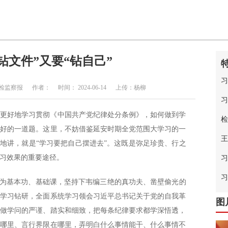
钻文件”又要“钻自己”
习
察报 作者： 时间： 2024-06-14 上传：杨柳
习
何更好地学习贯彻《中国共产党纪律处分条例》，如何做到学
检
答好的一道题。这里，不妨借鉴延安时期全党范围大学习的一
王
俗地讲，就是“学习要把自己摆进去”。这既是弥足珍贵、行之
习效果的重要途径。
习
中
习
作为基本功、基础课，坚持下韦编三绝的真功夫、凿壁偷光的
条学习钻研，全面系统学习领会习近平总书记关于党的自我革
图
以做学问的严谨、踏实和细致，把每条纪律要求都学深悟透，
在哪里、言行界限在哪里，弄明白什么事情能干、什么事情不