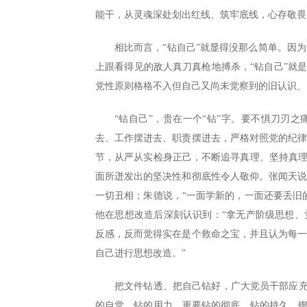
能干，从灵魂深处划出红线、筑牢底线，心存敬畏
相比而言，“钻自己”就显得没那么简单。因
上跟看得见的敌人真刀真枪地搏杀，“钻自己”就
党性原则格格不入但自己又尚未觉察到的旧认识、
“钻自己”，贵在一个“钻”字。要不惧刀刃
去、工作摆进去、职责摆进去，严格对照党的纪
节，从严从实检身正己，不断追寻真理、坚持真理
面所迸发出的坚决性和彻底性令人敬仰。张闻天
一切丑相；朱德说，“一面学新的，一面还要丢旧的
他在思想改造后深刻认识到：“拿无产阶级思想
反感，反而觉得实在是个救命之宝，并且认为每
自己进行思想改造。”
把文件钻透、把自己钻好，广大党员干部应充
的自觉、钻的用力，更要钻的彻底、钻的持久，锲