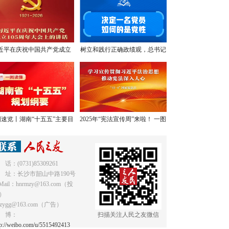
近平在庆祝中国共产党成立
树立和践行正确政绩观，总书记
05周年大会上的讲话，学金
提出明确要求
句，悟深意！
速览丨湖南“十五五”主要目
2025年“宪法宣传周”来啦！ 一图
标和重点任务
读懂《中华人民共和国宪法》
 话：(0731)85309261
 址：长沙市韶山中路190号
Mail：hnrmzy@163.com（投
）
mzygg@163.com（广告）
 博：
扫描关注人民之友微信
tp://weibo.com/u/5515492413