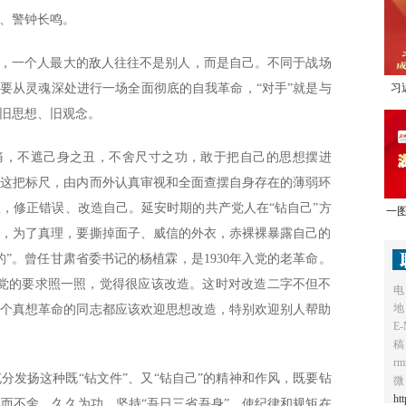
、警钟长鸣。
为，一个人最大的敌人往往不是别人，而是自己。不同于战场
是要从灵魂深处进行一场全面彻底的自我革命，“对手”就是与
习
旧思想、旧观念。
1
之痛，不遮己身之丑，不舍尺寸之功，敢于把自己的思想摆进
律这把标尺，由内而外认真审视和全面查摆自身存在的薄弱环
，修正错误、改造自己。延安时期的共产党人在“钻自己”方
一图
说，为了真理，要撕掉面子、威信的外衣，赤裸裸暴露自己的
”。曾任甘肃省委书记的杨植霖，是1930年入党的老革命。
、党的要求照一照，觉得很应该改造。这时对改造二字不但不
电
地
一个真想革命的同志都应该欢迎思想改造，特别欢迎别人帮助
E-
稿
r
分发扬这种既“钻文件”、又“钻自己”的精神和作风，既要钻
微
ht
而不舍、久久为功，坚持“吾日三省吾身”，使纪律和规矩在