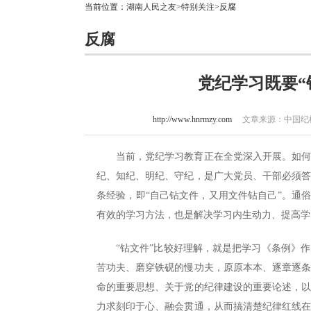
当前位置：
湖南人民之友
>
特别关注
>反腐
反腐
党纪学习既要“
http://www.hnrmzy.com
文章来源：中国纪检监
当前，党纪学习教育正在全党深入开展。如
纪、知纪、明纪、守纪，是广大党员、干部必须
条经验，即“自己钻文件，又用文件钻自己”。通
有效的学习方法，也是解决学习内生动力、提高学
“钻文件”比较好理解，就是把学习《条例》
苦功夫、磨穿铁砚的慢功夫，原原本本、逐章逐
命的重要思想、关于党的纪律建设的重要论述，
力求刻印于心、融会贯通，从而搞清楚纪律红线