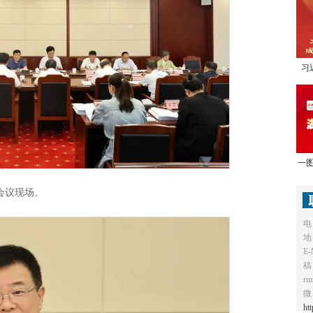
习
1
一图
会议现场。
电
地
E-
稿
r
微
ht