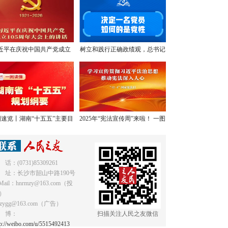
近平在庆祝中国共产党成立
树立和践行正确政绩观，总书记
05周年大会上的讲话，学金
提出明确要求
句，悟深意！
速览丨湖南“十五五”主要目
2025年“宪法宣传周”来啦！ 一图
标和重点任务
读懂《中华人民共和国宪法》
 话：(0731)85309261
 址：长沙市韶山中路190号
Mail：hnrmzy@163.com（投
）
mzygg@163.com（广告）
 博：
扫描关注人民之友微信
tp://weibo.com/u/5515492413