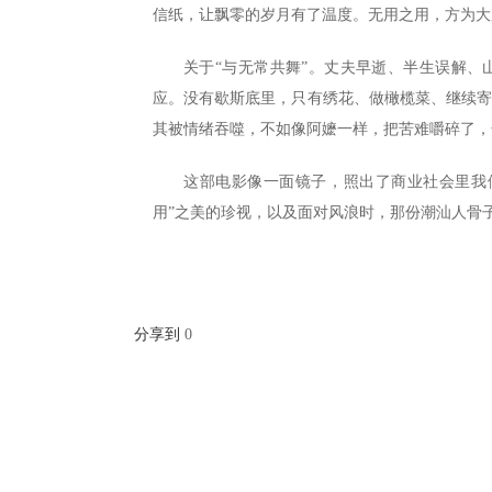
信纸，让飘零的岁月有了温度。无用之用，方为大
关于“与无常共舞”。丈夫早逝、半生误解
应。没有歇斯底里，只有绣花、做橄榄菜、继续
其被情绪吞噬，不如像阿嬷一样，把苦难嚼碎了，
这部电影像一面镜子，照出了商业社会里我
用”之美的珍视，以及面对风浪时，那份潮汕人骨
分享到
0