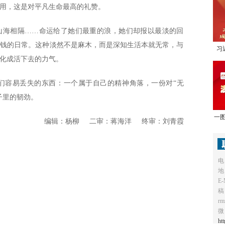
用，这是对平凡生命最高的礼赞。
、山海相隔……命运给了她们最重的浪，她们却报以最淡的回
寄钱的日常。这种淡然不是麻木，而是深知生活本就无常，与
习
化成活下去的力气。
1
们容易丢失的东西：一个属于自己的精神角落，一份对“无
子里的韧劲。
一图
编辑：杨柳 二审：蒋海洋 终审：刘青霞
电
地
E-
稿
r
微
ht