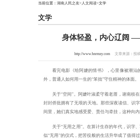
当前位置：
湖南人民之友
>
人文阅读
>文学
文学
身体轻盈，内心辽阔 
http://www.hnrmzy.com
文章来源：投稿 
看完电影《给阿嬷的情书》，心里像被潮汕
外，普通人如何用一生的“笨拙”守住精神的体面。
关于“空间”。阿嬷叶淑柔守着老厝，谢南枝
封封侨批拥有了无垠的天地。那些深夜读信、识
间里，她们真实地感受爱、责任与牵挂，这种向内
关于“无用之用”。在算计生存的年代，识字
似“无用”的仪式，把苦役般的生活升华成了值得