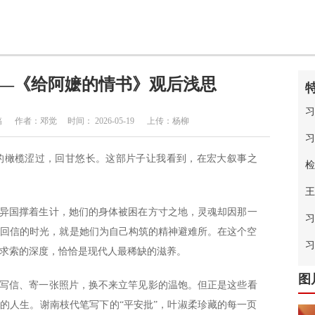
——《给阿嬷的情书》观后浅思
习
作者：邓觉 时间： 2026-05-19 上传：杨柳
习
的橄榄涩过，回甘悠长。这部片子让我看到，在宏大叙事之
检
王
在异国撑着生计，她们的身体被困在方寸之地，灵魂却因那一
习
字回信的时光，就是她们为自己构筑的精神避难所。在这个空
中
习
求索的深度，恰恰是现代人最稀缺的滋养。
图
、写信、寄一张照片，换不来立竿见影的温饱。但正是这些看
过的人生。谢南枝代笔写下的“平安批”，叶淑柔珍藏的每一页