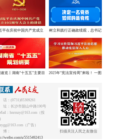
近平在庆祝中国共产党成立
树立和践行正确政绩观，总书记
05周年大会上的讲话，学金
提出明确要求
句，悟深意！
速览丨湖南“十五五”主要目
2025年“宪法宣传周”来啦！ 一图
标和重点任务
读懂《中华人民共和国宪法》
 话：(0731)85309261
 址：长沙市韶山中路190号
Mail：hnrmzy@163.com（投
）
mzygg@163.com（广告）
 博：
扫描关注人民之友微信
tp://weibo.com/u/5515492413