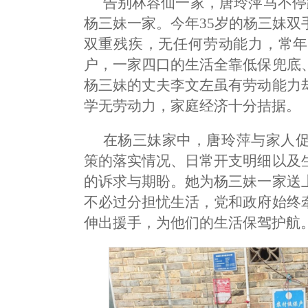
告别林容仙一家，唐玲萍马不停
杨三妹一家。今年35岁的杨三妹
双重残疾，无任何劳动能力，常年
户，一家四口的生活全靠低保兜底
杨三妹的丈夫李文左虽有劳动能力
学无劳动力，家庭经济十分拮据。
在杨三妹家中，唐玲萍与家人
策的落实情况、日常开支明细以及
的诉求与期盼。她为杨三妹一家送
不必过分担忧生活，党和政府始终
伸出援手，为他们的生活保驾护航