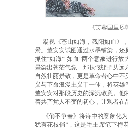
《芙蓉国里尽
凝视《苍山如海，残阳如血》
景。董安安试图通过水墨铺染，还
抓住“如海”“如血”两个意象进行
晕染出苍茫气象。那抹“残阳”从
自然壮丽景致，更是革命者心中不
义与革命浪漫主义于一体，将英雄
董安安对那段历史的深沉敬意。他
着共产党人不变的初心，让观者在
《俏不争春》将诗中的意象化为
犹有花枝俏”，这是毛主席笔下梅