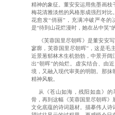
精神的象征。董安安运用焦墨画枝
梅花清雅淡然的风格形成强烈对比
花愈发“俏丽”，充满冲破严冬的
是“待到山花烂漫时，她在丛中笑”
《芙蓉国里尽朝晖》是董安安写
寥廓，芙蓉国里尽朝晖”，这是毛
近景葱郁林木生机勃勃，中景开阔
出“朝晖”的灿烂。虚实结合、由
境，又融入现代审美的明朗。那抹
精神风貌。
从《苍山如海，残阳如血》的
骨，再到这幅《芙蓉国里尽朝晖》
文化底蕴的诗词题材。描摹伟人诗