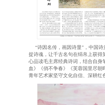
“诗因名传，画因诗显”，中国
捉诗魂，让千古名句在绢帛上获得
心品读毛主席经典诗词，结合自身
血》《俏不争春》《芙蓉国里尽朝
青年艺术家坚守文化自信、深耕红