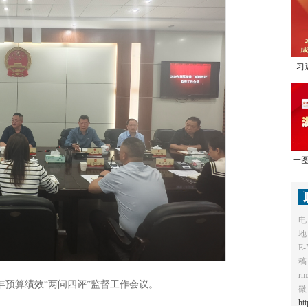
习
1
一图
电
地
E-
稿
r
6年预算绩效“两问四评”监督工作会议。
微
ht