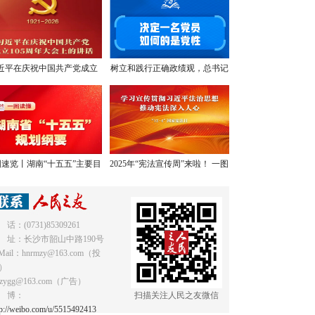
近平在庆祝中国共产党成立
树立和践行正确政绩观，总书记
05周年大会上的讲话，学金
提出明确要求
句，悟深意！
速览丨湖南“十五五”主要目
2025年“宪法宣传周”来啦！ 一图
标和重点任务
读懂《中华人民共和国宪法》
 话：(0731)85309261
 址：长沙市韶山中路190号
Mail：hnrmzy@163.com（投
）
mzygg@163.com（广告）
 博：
扫描关注人民之友微信
tp://weibo.com/u/5515492413