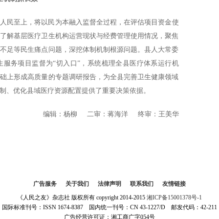
坚持人民至上，将以民为本融入监督全过程，在评估项目资金使
入了解基层医疗卫生机构运营现状与经费管理使用情况，聚焦
障不足等民生痛点问题，深挖体制机制根源问题。县人大常委
生服务项目监督为“切入口”，系统梳理全县医疗体系运行机
基础上形成高质量的专题调研报告，为全县完善卫生健康领域
制、优化县域医疗资源配置提供了重要决策依据。
编辑：杨柳 二审：蒋海洋 终审：王美华
广告服务
|
关于我们
|
法律声明
|
联系我们
|
友情链接
《人民之友》杂志社 版权所有 copyright 2014-2015
湘ICP备15001378号-1
国际标准刊号：ISSN 1674-8387 国内统一刊号：CN 43-1227/D 邮发代码：42-211
广告经营许可证：湘工商广字054号