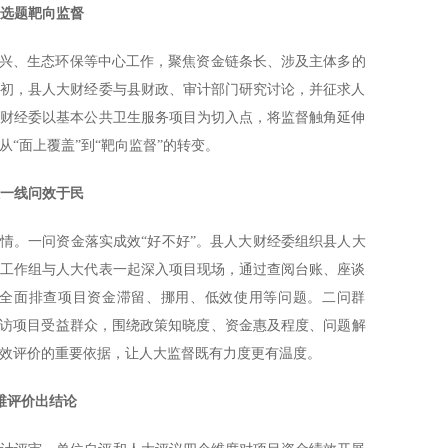
准选题靶向监督
振兴、生态环保等中心工作，聚焦资金链条长、涉及主体多的
年初，县人大财经委与县财政、审计部门研究讨论，并征求人
人大财经委以基本公共卫生服务项目为切入点，将监督触角延伸
“面上覆盖”到“靶向监督”的转变。
入一线问效于民
实情。一问资金落实成效“好不好”。县人大财经委组织县人大
督工作组与人大代表一起深入项目现场，通过查阅台账、座谈
全面排查项目资金滞留、挪用、低效使用等问题。二问群
走访项目受益群众，围绕政策知晓度、资金惠及程度、问题解
效评价的重要依据，让人大监督既有力度更有温度。
维评价出结论