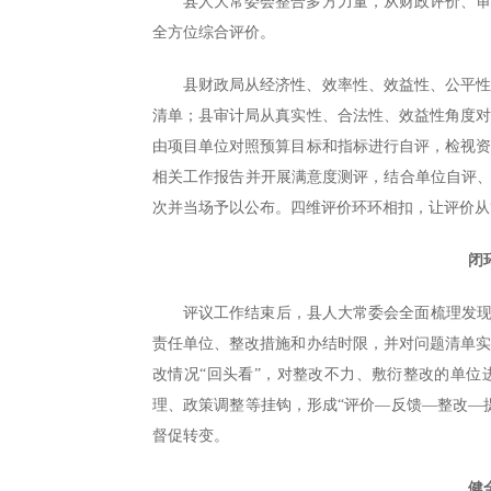
县人大常委会整合多方力量，从财政评价、
全方位综合评价。
县财政局从经济性、效率性、效益性、公平
清单；县审计局从真实性、合法性、效益性角度
由项目单位对照预算目标和指标进行自评，检视
相关工作报告并开展满意度测评，结合单位自评、
次并当场予以公布。四维评价环环相扣，让评价从“
闭
评议工作结束后，县人大常委会全面梳理发现
责任单位、整改措施和办结时限，并对问题清单
改情况“回头看”，对整改不力、敷衍整改的单
理、政策调整等挂钩，形成“评价—反馈—整改—
督促转变。
健