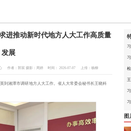
中求进推动新时代地方人大工作高质量
习
发展
习
者：郭宸 摄影：周婷 时间： 2026-07-07 上传：杨柳
检
王
桂英到湘潭市调研地方人大工作。省人大常委会秘书长王晓科
习
中
习
图