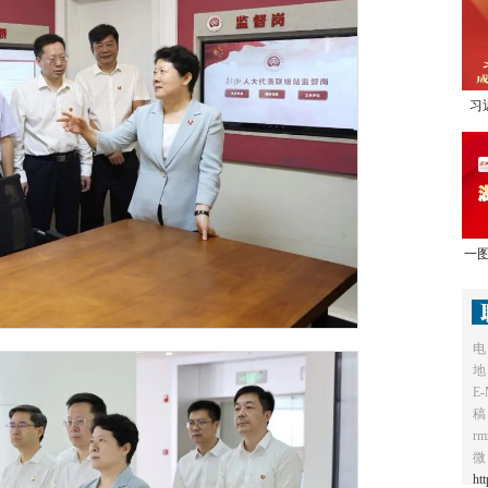
习
1
一图
电
地
E-
稿
r
微
ht