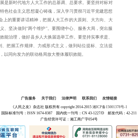
发展是新时代地方人大工作的总基调、总要求。要坚持对标对
国特色社会主义思想凝心铸魂，深入学习贯彻习近平党建思想
大会上的重要讲话精神，把握人大工作的大原则、大方向、大
意义、坚决做到“两个维护”。要围绕中心、服务大局，突出服
高效能治理，做好县乡人大换届选举工作。要坚持实事求是、
则、把握工作规律、力戒形式主义，做到站位提标、立法提
，以同向发力的联动格局放大整体履职效能。
广告服务
|
关于我们
|
法律声明
|
联系我们
|
友情链接
《人民之友》杂志社 版权所有 copyright 2014-2015
湘ICP备15001378号-1
国际标准刊号：ISSN 1674-8387 国内统一刊号：CN 43-1227/D 邮发代码：42-211
广告经营许可证：湘工商广字054号