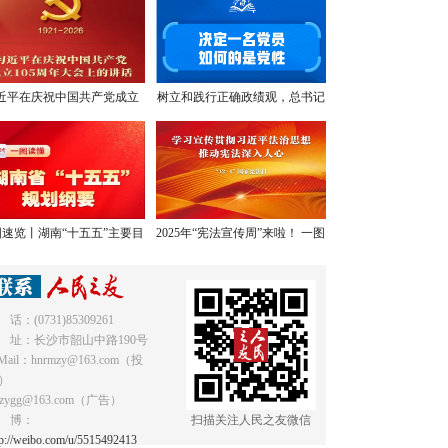
近平在庆祝中国共产党成立
树立和践行正确政绩观，总书记
05周年大会上的讲话，学金
提出明确要求
句，悟深意！
速览丨湖南“十五五”主要目
2025年“宪法宣传周”来啦！ 一图
标和重点任务
读懂《中华人民共和国宪法》
 话：(0731)85309261
 址：长沙市韶山中路190号
Mail：hnrmzy@163.com（投
）
mzygg@163.com（广告）
 博：
扫描关注人民之友微信
tp://weibo.com/u/5515492413