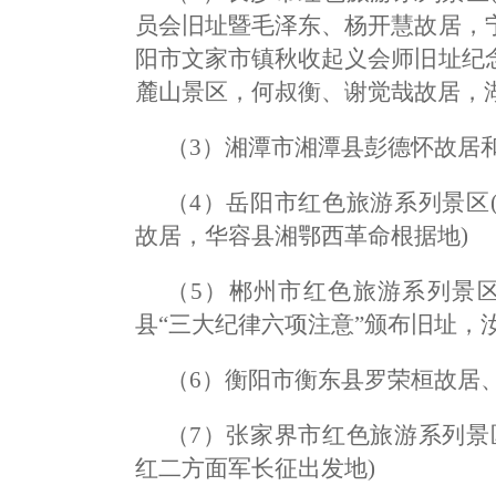
员会旧址暨毛泽东、杨开慧故居，
阳市文家市镇秋收起义会师旧址纪
麓山景区，何叔衡、谢觉哉故居，湖
（3）湘潭市湘潭县彭德怀故居
（4）岳阳市红色旅游系列景区
故居，华容县湘鄂西革命根据地)
（5）郴州市红色旅游系列景
县“三大纪律六项注意”颁布旧址，
（6）衡阳市衡东县罗荣桓故居
（7）张家界市红色旅游系列景
红二方面军长征出发地)