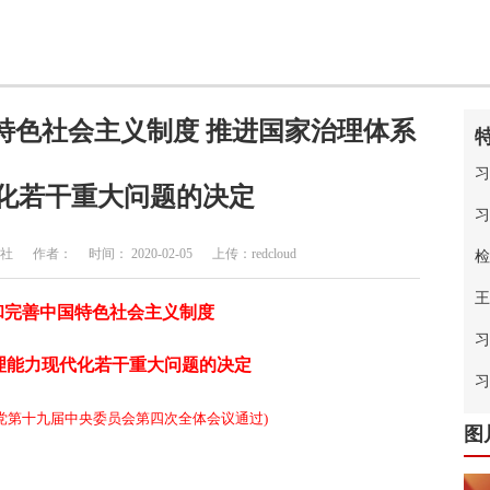
特色社会主义制度 推进国家治理体系
习
化若干重大问题的决定
习
者： 时间： 2020-02-05 上传：redcloud
检
王
和完善中国特色社会主义制度
习
理能力现代化若干重大问题的决定
中
习
共产党第十九届中央委员会第四次全体会议通过)
图