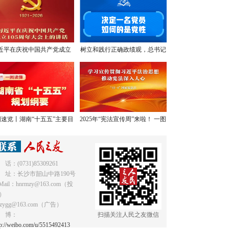
近平在庆祝中国共产党成立
树立和践行正确政绩观，总书记
05周年大会上的讲话，学金
提出明确要求
句，悟深意！
速览丨湖南“十五五”主要目
2025年“宪法宣传周”来啦！ 一图
标和重点任务
读懂《中华人民共和国宪法》
 话：(0731)85309261
 址：长沙市韶山中路190号
Mail：hnrmzy@163.com（投
）
mzygg@163.com（广告）
 博：
扫描关注人民之友微信
tp://weibo.com/u/5515492413