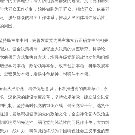
理中的主体地位，着力防范脱离群众的危险。贯彻党的群众
时代群众工作机制，始终做到为了群众、相信群众、依靠群
泛、服务群众的群团工作体系，推动人民团体增强政治性、
的周围。
坚持民主集中制，完善发展党内民主和实行正确集中的相关
能力。健全决策机制，加强重大决策的调查研究、科学论
党的领导方式和执政方式，增强各级党组织政治功能和组织
增强学习本领、政治领导本领、改革创新本领、科学发展本
、驾驭风险本领，发扬斗争精神，增强斗争本领。
全面从严治党，增强忧患意识，不断推进党的自我革命，永
求，深化党的建设制度改革，坚持依规治党，建立健全以党
制机制。坚持新时代党的组织路线，健全党管干部、选贤任
规矩，发展积极健康的党内政治文化，全面净化党内政治生
切影响党的先进性、弱化党的纯洁性的问题作斗争，大力纠
聚力、战斗力，确保党始终成为中国特色社会主义事业的坚