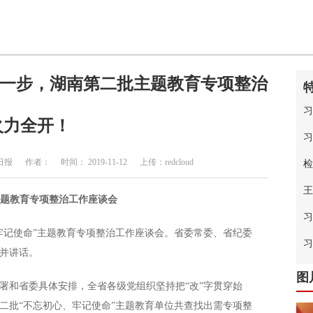
…下一步，湖南第二批主题教育专项整治
习
火力全开！
习
作者： 时间： 2019-11-12 上传：redcloud
检
王
主题教育专项整治工作座谈会
习
牢记使命”主题教育专项整治工作座谈会。省委常委、省纪委
中
习
并讲话。
图
和省委具体安排，全省各级党组织坚持把“改”字贯穿始
二批“不忘初心、牢记使命”主题教育单位共查找出需专项整