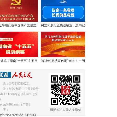
近平在庆祝中国共产党成立
树立和践行正确政绩观，总书记
05周年大会上的讲话，学金
提出明确要求
句，悟深意！
速览丨湖南“十五五”主要目
2025年“宪法宣传周”来啦！ 一图
标和重点任务
读懂《中华人民共和国宪法》
 话：(0731)85309261
 址：长沙市韶山中路190号
Mail：hnrmzy@163.com（投
）
mzygg@163.com（广告）
 博：
扫描关注人民之友微信
tp://weibo.com/u/5515492413