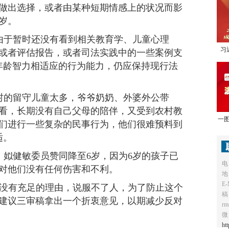
做出选择，或者由某种短期情感上的状况而影
岁。
由于暂时还没有看到相关教育学、儿童心理
习
或者评估报告，或者司法实践中的一些案例支
1
年龄智力相适应的行为能力，仍应保持现行法
村的留守儿童太多，爷爷奶奶、外婆外公带
看，长期没有自己父母的陪伴，又受到农村教
一图
们进行一些复杂的民事行为，他们很难预料到
适。
姒健敏委员赞同降至6岁，因为6岁的孩子已
电
对他们没有任何伤害和不利。
地
E-
岁没有充足的理由，说服不了人，为了防止这个
稿
，建议三审稿拿出一个折衷意见，以期减少反对
r
微
ht