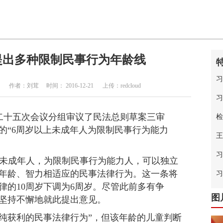
提出多种限制民事行为年龄线
习
：刘茸 时间： 2016-12-21 上传：redcloud
习
第二十五次会议分组审议了民法总则草案三审
检
的“6周岁以上未成年人为限制民事行为能力
王
习
的未成年人，为限制民事行为能力人，可以独立
年龄、智力相适应的民事法律行为。这一条将
中
习
律的10周岁下调为6周岁。尽管此前多有争
图
坚持不懈地就此提出意见。
纯获利的民事法律行为”，但该年龄的儿童判断