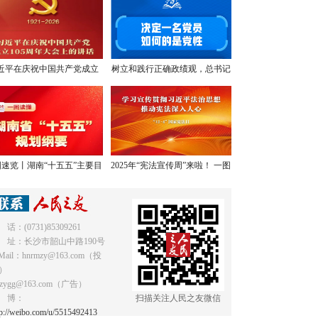
近平在庆祝中国共产党成立
树立和践行正确政绩观，总书记
05周年大会上的讲话，学金
提出明确要求
句，悟深意！
速览丨湖南“十五五”主要目
2025年“宪法宣传周”来啦！ 一图
标和重点任务
读懂《中华人民共和国宪法》
 话：(0731)85309261
 址：长沙市韶山中路190号
Mail：hnrmzy@163.com（投
）
mzygg@163.com（广告）
 博：
扫描关注人民之友微信
tp://weibo.com/u/5515492413