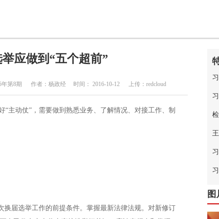
举应做到“五个超前”
习
8期 作者：杨政经 时间： 2016-10-12 上传：redcloud
习
好“主动仗”，需要做到熟悉业务、了解情况、对接工作、制
检
王
习
中
习
图
换届选举工作的前提条件。掌握最新法律法规。对新修订