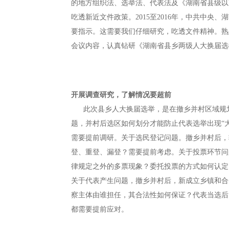
的地方组织法、选举法、代表法及《湖南省县级以
吃透新近文件政策。2015至2016年，中共中央
要指示。这需要我们仔细研究，吃透文件精神。熟
会议内容，认真钻研《湖南省县乡两级人大换届选
开展调查研究，了解情况要超前
此次县乡人大换届选举，是在撤乡并村区域规划
题，并村后选区如何划分才能防止代表选举出现“大
需要提前调研。关于选民登记问题。撤乡并村后，
登、重登、漏登？需要提前考虑。关于投票环节问
律规定之外的多票现象？委托投票的方式如何认定
关于代表产生问题，撤乡并村后，新成立乡镇和合
察主体由谁担任，其合法性如何保证？代表当选后
都需要提前应对。