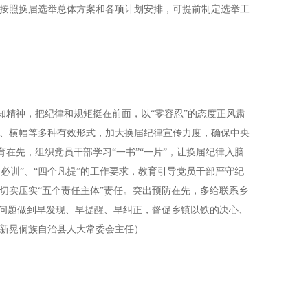
按照换届选举总体方案和各项计划安排，可提前制定选举工
精神，把纪律和规矩挺在前面，以“零容忍”的态度正风肃
、横幅等多种有效形式，加大换届纪律宣传力度，确保中央
育在先，组织党员干部学习“一书”“一片”，让换届纪律入脑
四必训”、“四个凡提”的工作要求，教育引导党员干部严守纪
切实压实“五个责任主体”责任。突出预防在先，多给联系乡
性问题做到早发现、早提醒、早纠正，督促乡镇以铁的决心、
新晃侗族自治县人大常委会主任）