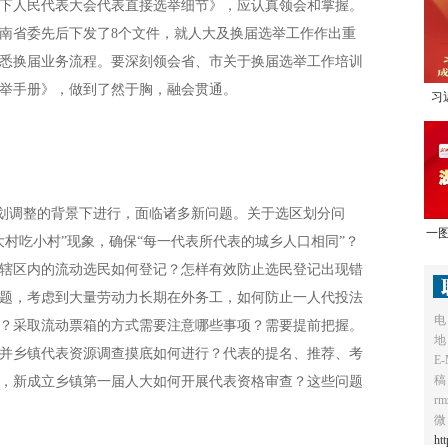
下人民代表大会代表直接选举细节》，应认真领会和掌握。
、湖南省委先后下发了8个文件，就人大及换届选举工作作出重
悉换届业务流程。要深刻领会省、市关于换届选举工作培训
举手册》，做到了然于胸，融会贯通。
习
1
调整的背景下进行，面临诸多新问题。关于选区划分问
一图
村吃小村”现象，确保“每一代表所代表的城乡人口相同”？
辖区内的流动选民如何登记？怎样有效防止选民登记出现错
题，考虑到大量劳动力长期在外务工，如何防止一人代投法
电
？采取流动票箱的方式需要注意哪些事项？需要提前把握。
地
并乡镇代表资源调查摸底如何进行？代表的提名、推荐、考
E-
稿
，新成立乡镇第一届人大如何开展代表资格审查？这些问题
r
微
ht