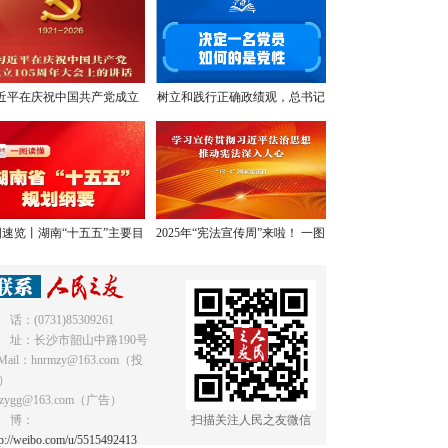
近平在庆祝中国共产党成立
树立和践行正确政绩观，总书记
05周年大会上的讲话，学金
提出明确要求
句，悟深意！
速览丨湖南“十五五”主要目
2025年“宪法宣传周”来啦！ 一图
标和重点任务
读懂《中华人民共和国宪法》
 话：(0731)85309261
 址：长沙市韶山中路190号
Mail：hnrmzy@163.com（投
）
mzygg@163.com（广告）
 博：
扫描关注人民之友微信
tp://weibo.com/u/5515492413