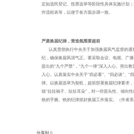
定如选民登记、投票选举等阶段性具体实施计划；
作流程表等，以便于各方面步调一致。
严肃换届纪律，营造氛围要超前
认真贯彻执行中央关于加强换届风气监督的通知
纪，确保换届风清气正。要采取会议、电视、广播
提出的“九个严禁”，“九个一律”深入人心。突出教
入心。认真落实中央关于“四必看”、“四必谈”、“
律。以换届选举为契机，超前部署换届纪律要求，
镇“拉拉袖子、扯扯耳朵”，对一些苗头性、倾向
铁的手腕、铁的纪律抓好换届工作落实
。（作者系
分享到
0