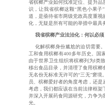
省槟榔产业如何找准定位、提升品
识，让我省槟榔这颗“黑色小果子
道，是亟待省市两级党政高度重视
化，无疑是所有可能的举措中最具
我省槟榔产业法治化：何以必须
化解槟榔身份尴尬的迫切需要。
工和食用槟榔有400多年历史。
由于世界卫生组织将槟榔列为Ⅰ类致
移出食品目录，并清理了食用槟榔
无名份无标准无许可的“三无”窘
员、槟榔爱好者的角度考虑，还是
考虑，我们都应该在当前法律框架
并深入开展药食同源研究，力争为
光。