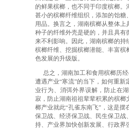
的鲜果槟榔，也不同于印度槟榔。
甚小的槟榔纤维组织，添加的饴糖
用品。换言之，湖南槟榔从整体上
种子的纤维外壳是硬的，并且具有
来不利影响。因此，湖南槟榔的持
槟榔纤维、挖掘槟榔潜能、丰富槟
色发展的升级版。
总之，湖南加工和食用槟榔历经
遭遇产业“寒流”的当下，如何重
业行为、消弭外界误解，防止在湖
寂，防止湖南祖祖辈辈积累的槟榔
榔产业就此“孔雀东南飞”，这是
保卫战、经济保卫战、民生保卫战
持、产业界加快创新发展、行政界