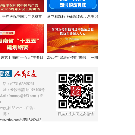
近平在庆祝中国共产党成立
树立和践行正确政绩观，总书记
05周年大会上的讲话，学金
提出明确要求
句，悟深意！
速览丨湖南“十五五”主要目
2025年“宪法宣传周”来啦！ 一图
标和重点任务
读懂《中华人民共和国宪法》
 话：(0731)85309261
 址：长沙市韶山中路190号
Mail：hnrmzy@163.com（投
）
mzygg@163.com（广告）
 博：
扫描关注人民之友微信
tp://weibo.com/u/5515492413